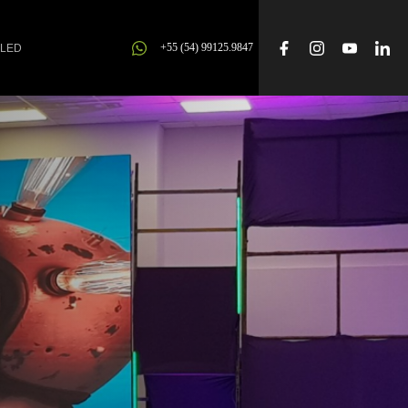
+55 (54) 99125.9847
ILED