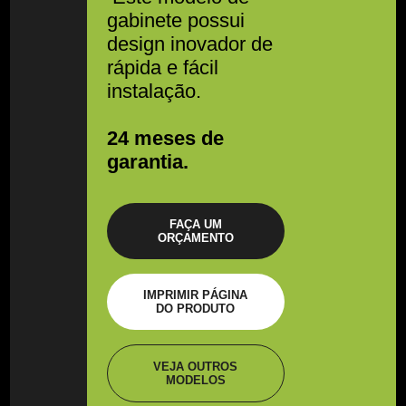
gabinete possui
design inovador de
rápida e fácil
instalação.
24 meses de
garantia.
FAÇA UM
ORÇAMENTO
IMPRIMIR PÁGINA
DO PRODUTO
VEJA OUTROS
MODELOS