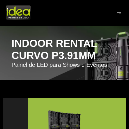
INDOOR RENTAL
CURVO P3.91MM
Painel de LED para Shows e Eventos